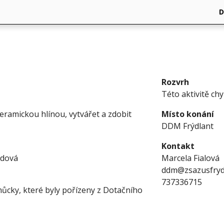
Rozvrh
Této aktivitě ch
eramickou hlínou, vytvářet a zdobit
Místo konání
DDM Frýdlant
Kontakt
odová
Marcela Fialová
ddm@zsazusfrydl
737336715
cky, které byly pořízeny z Dotačního