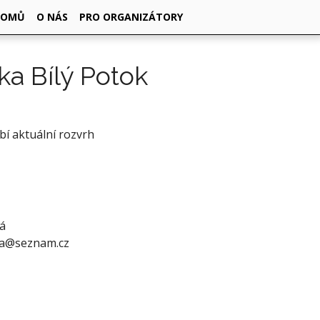
DOMŮ
O NÁS
PRO ORGANIZÁTORY
ka Bílý Potok
ybí aktuální rozvrh
á
va@seznam.cz