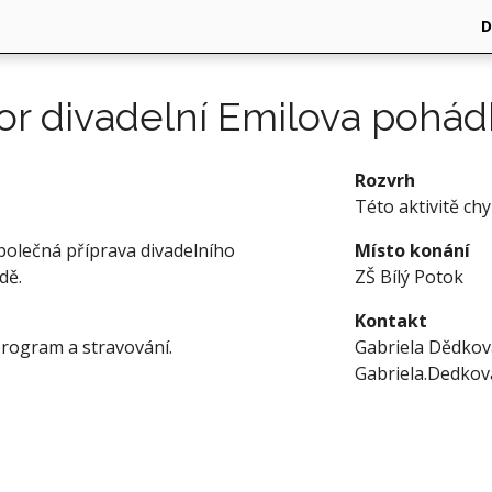
or divadelní Emilova pohád
Rozvrh
Této aktivitě ch
společná příprava divadelního
Místo konání
dě.
ZŠ Bílý Potok
Kontakt
program a stravování.
Gabriela Dědkov
Gabriela.Dedko