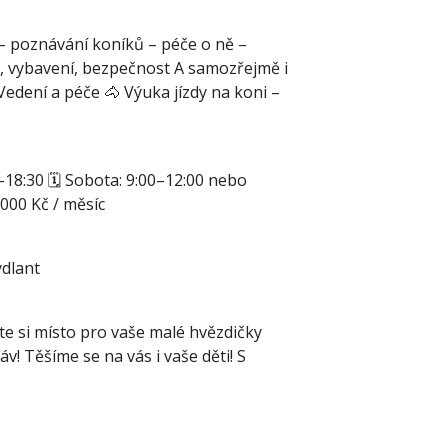
 – poznávání koníků – péče o ně –
a, vybavení, bezpečnost A samozřejmě i
edení a péče 🐴 Výuka jízdy na koni –
–18:30 🗓 Sobota: 9:00–12:00 nebo
000 Kč / měsíc
ýdlant
e si místo pro vaše malé hvězdičky
v! Těšíme se na vás i vaše děti! S