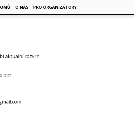
DOMŮ
O NÁS
PRO ORGANIZÁTORY
ybí aktuální rozvrh
ýdlant
@gmail.com