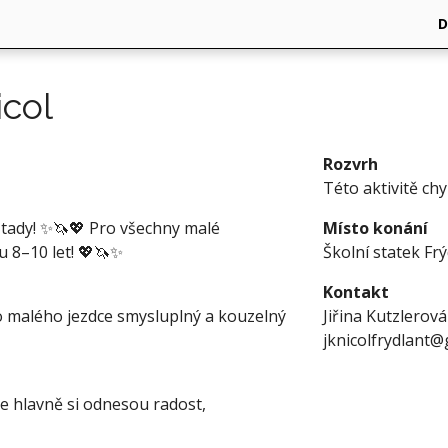
icol
Rozvrh
Této aktivitě ch
 tady! ✨🦄💖 Pro všechny malé
Místo konání
u 8–10 let! 💖🦄✨
Školní statek Fr
Kontakt
 malého jezdce smysluplný a kouzelný
Jiřina Kutzlerová
jknicolfrydlant
le hlavně si odnesou radost,