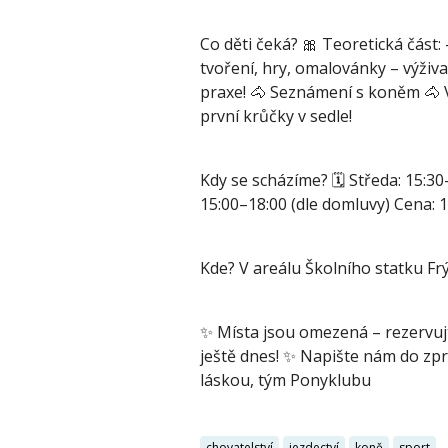
Co děti čeká? 🎀 Teoretická část:
tvoření, hry, omalovánky – výživ
praxe! 🐴 Seznámení s koněm 🐴 V
první krůčky v sedle!
Kdy se scházíme? 🗓 Středa: 15:30
15:00–18:00 (dle domluvy) Cena: 1
Kde? V areálu Školního statku Fr
✨ Místa jsou omezená – rezervujt
ještě dnes! ✨ Napište nám do zprá
láskou, tým Ponyklubu
chovatelství
jezdectví
koně
sport