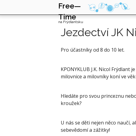
Free—
Time
na Frýdlantsku
Jezdectví JK N
Pro účastníky od 8 do 10 let.
KPONYKLUB J.K. Nicol Frýdlant je
milovnice a milovníky koní ve věk
Hledáte pro svou princeznu nebo
kroužek?
U nás se děti nejen něco naučí, a
sebevědomí a zážitky!