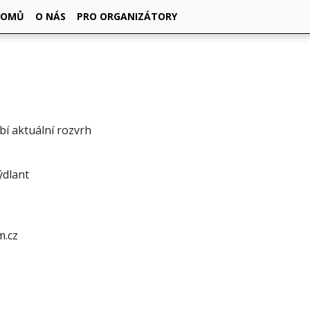
DOMŮ
O NÁS
PRO ORGANIZÁTORY
ybí aktuální rozvrh
ýdlant
.cz