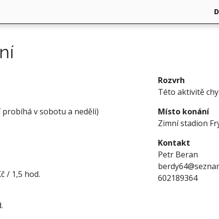
ní
Rozvrh
Této aktivitě ch
 probíhá v sobotu a neděli)
Místo konání
Zimní stadion Fr
Kontakt
Petr Beran
berdy64@seznam
č / 1,5 hod.
602189364
.