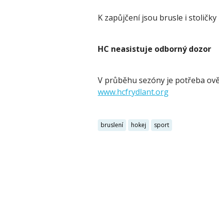
K zapůjčení jsou brusle i stoličky
HC neasistuje odborný dozor
V průběhu sezóny je potřeba ověř
www.hcfrydlant.org
bruslení
hokej
sport