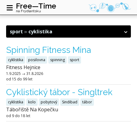
≡
Free—Time
na Frýdlantsku
sport
cyklistika
Spinning Fitness Mina
cyklistika
posilovna
spinning
sport
Fitness Hejnice
1.9.2025
→
31.8.2026
od 15 do 99 let
Cyklistický tábor - Singltrek
cyklistika
kolo
pobytový
Sindibad
tábor
Tábořiště Na Kopečku
od 9 do 18 let