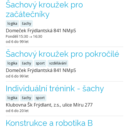
Šachový kroužek pro
začátečníky
logika
šachy
Domeček Frýdlantská 841 NMpS
Pondělí
15:30
→
16:30
od 6 do 99 let
Šachový kroužek pro pokročilé
logika
šachy
sport
vzdělávání
Domeček Frýdlantská 841 NMpS
od 6 do 99 let
Individuální trénink - šachy
logika
šachy
sport
Klubovna Šk Frýdlant, z.s., ulice Míru 277
od 6 do 20 let
Konstrukce a robotika B