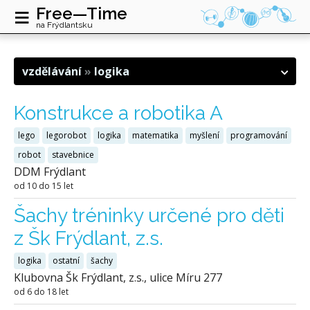
≡
Free—Time
na Frýdlantsku
vzdělávání
logika
Konstrukce a robotika A
lego
legorobot
logika
matematika
myšlení
programování
robot
stavebnice
DDM Frýdlant
od 10 do 15 let
Šachy tréninky určené pro děti
z Šk Frýdlant, z.s.
logika
ostatní
šachy
Klubovna Šk Frýdlant, z.s., ulice Míru 277
od 6 do 18 let