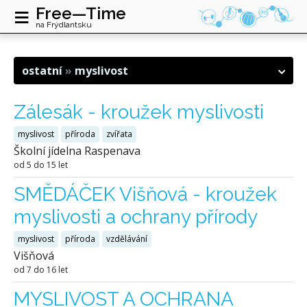
≡
Free—Time
na Frýdlantsku
ostatní
myslivost
Zálesák - kroužek myslivosti
myslivost
příroda
zvířata
Školní jídelna Raspenava
od 5 do 15 let
SMĚDÁČEK Višňová - kroužek
myslivosti a ochrany přírody
myslivost
příroda
vzdělávání
Višňová
od 7 do 16 let
MYSLIVOST A OCHRANA