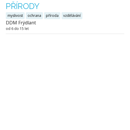
PŘÍRODY
myslivost
ochrana
příroda
vzdělávání
DDM Frýdlant
od 6 do 15 let