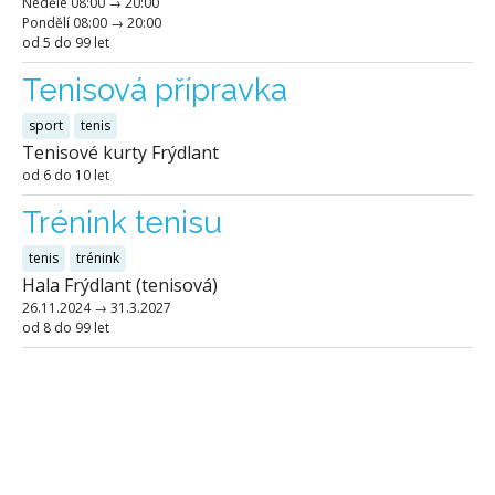
Neděle
08:00
→
20:00
Pondělí
08:00
→
20:00
od 5 do 99 let
Tenisová přípravka
sport
tenis
Tenisové kurty Frýdlant
od 6 do 10 let
Trénink tenisu
tenis
trénink
Hala Frýdlant (tenisová)
26.11.2024
→
31.3.2027
od 8 do 99 let