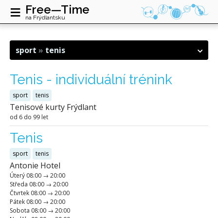
≡
Free—Time
na Frýdlantsku
sport
tenis
Tenis - individuální trénink
sport
tenis
Tenisové kurty Frýdlant
od 6 do 99 let
Tenis
sport
tenis
Antonie Hotel
Úterý
08:00
→
20:00
Středa
08:00
→
20:00
Čtvrtek
08:00
→
20:00
Pátek
08:00
→
20:00
Sobota
08:00
→
20:00