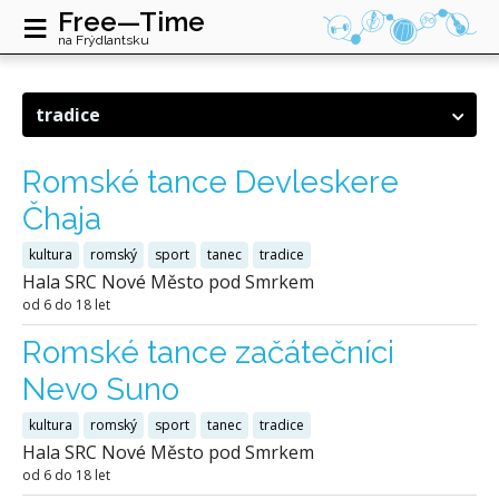
≡
Free—Time
na Frýdlantsku
tradice
Romské tance Devleskere
Čhaja
kultura
romský
sport
tanec
tradice
Hala SRC Nové Město pod Smrkem
od 6 do 18 let
Romské tance začátečníci
Nevo Suno
kultura
romský
sport
tanec
tradice
Hala SRC Nové Město pod Smrkem
od 6 do 18 let