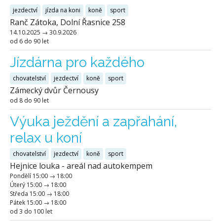
jezdectví
jízda na koni
koně
sport
Ranč Zátoka, Dolní Řasnice 258
14.10.2025
→
30.9.2026
od 6 do 90 let
Jízdárna pro každého
chovatelství
jezdectví
koně
sport
Zámecký dvůr Černousy
od 8 do 90 let
Výuka ježdění a zapřahání,
relax u koní
chovatelství
jezdectví
koně
sport
Hejnice louka - areál nad autokempem
Pondělí
15:00
→
18:00
Úterý
15:00
→
18:00
Středa
15:00
→
18:00
Pátek
15:00
→
18:00
od 3 do 100 let