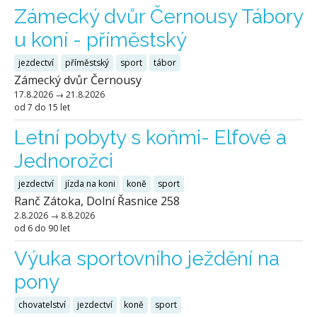
Zámecký dvůr Černousy Tábory
u koní - příměstský
jezdectví
příměstský
sport
tábor
Zámecký dvůr Černousy
17.8.2026
→
21.8.2026
od 7 do 15 let
Letní pobyty s koňmi- Elfové a
Jednorožci
jezdectví
jízda na koni
koně
sport
Ranč Zátoka, Dolní Řasnice 258
2.8.2026
→
8.8.2026
od 6 do 90 let
Výuka sportovního ježdění na
pony
chovatelství
jezdectví
koně
sport