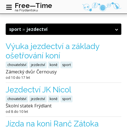
≡
Free—Time
na Frýdlantsku
sport
jezdectví
Výuka jezdectví a základy
ošetřování koní
chovatelství
jezdectví
koně
sport
Zámecký dvůr Černousy
od 10 do 17 let
Jezdectví JK Nicol
chovatelství
jezdectví
koně
sport
Školní statek Frýdlant
od 8 do 10 let
Jízda na koni Ranč Zátoka