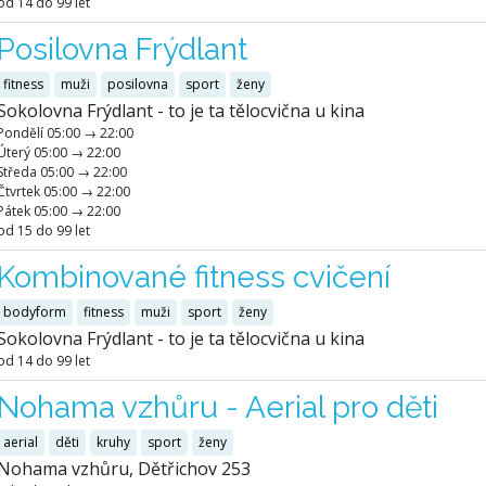
od 14 do 99 let
Posilovna Frýdlant
fitness
muži
posilovna
sport
ženy
Sokolovna Frýdlant - to je ta tělocvična u kina
Pondělí
05:00
→
22:00
Úterý
05:00
→
22:00
Středa
05:00
→
22:00
Čtvrtek
05:00
→
22:00
Pátek
05:00
→
22:00
od 15 do 99 let
Kombinované fitness cvičení
bodyform
fitness
muži
sport
ženy
Sokolovna Frýdlant - to je ta tělocvična u kina
od 14 do 99 let
Nohama vzhůru - Aerial pro děti
aerial
děti
kruhy
sport
ženy
Nohama vzhůru, Dětřichov 253