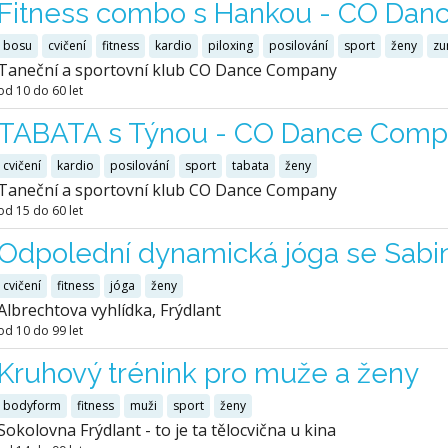
Fitness combo s Hankou - CO Da
bosu
cvičení
fitness
kardio
piloxing
posilování
sport
ženy
z
Taneční a sportovní klub CO Dance Company
od 10 do 60 let
TABATA s Týnou - CO Dance Com
cvičení
kardio
posilování
sport
tabata
ženy
Taneční a sportovní klub CO Dance Company
od 15 do 60 let
Odpolední dynamická jóga se Sabi
cvičení
fitness
jóga
ženy
Albrechtova vyhlídka, Frýdlant
od 10 do 99 let
Kruhový trénink pro muže a ženy
bodyform
fitness
muži
sport
ženy
Sokolovna Frýdlant - to je ta tělocvična u kina