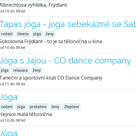
Albrechtova vyhlídka, Frýdlant
od 10 do 99 let
Tapas jóga - jóga sebekázně se Sa
cvičení
fitness
jóga
ženy
Sokolovna Frýdlant - to je ta tělocvična u kina
od 10 do 99 let
Jóga s Jájou - CO dance company
jóga
relaxace
ženy
Taneční a sportovní klub CO Dance Company
od 15 do 99 let
Jóga
cvičení
jóga
protažení
ženy
Zlepšení
Hejnice malá tělocvična
od 10 do 99 let
Jóga