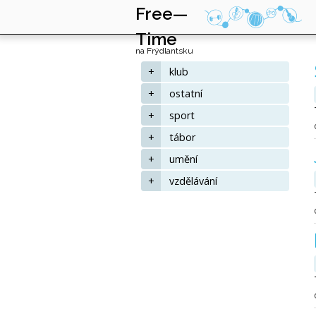
Free—
Time
na Frýdlantsku
+
klub
+
ostatní
+
sport
+
tábor
+
umění
+
vzdělávání