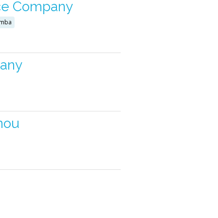
nce Company
umba
pany
nou