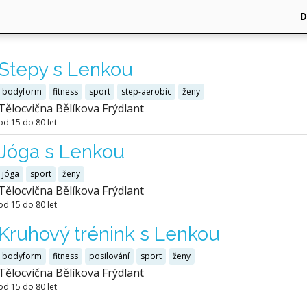
Stepy s Lenkou
bodyform
fitness
sport
step-aerobic
ženy
Tělocvična Bělíkova Frýdlant
od 15 do 80 let
Jóga s Lenkou
jóga
sport
ženy
Tělocvična Bělíkova Frýdlant
od 15 do 80 let
Kruhový trénink s Lenkou
bodyform
fitness
posilování
sport
ženy
Tělocvična Bělíkova Frýdlant
od 15 do 80 let