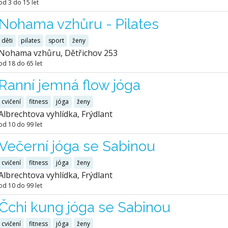
od 3 do 15 let
Nohama vzhůru - Pilates
děti
pilates
sport
ženy
Nohama vzhůru, Dětřichov 253
od 18 do 65 let
Ranní jemná flow jóga
cvičení
fitness
jóga
ženy
Albrechtova vyhlídka, Frýdlant
od 10 do 99 let
Večerní jóga se Sabinou
cvičení
fitness
jóga
ženy
Albrechtova vyhlídka, Frýdlant
od 10 do 99 let
Čchi kung jóga se Sabinou
cvičení
fitness
jóga
ženy